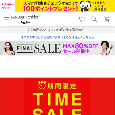
menu
home
search
favorite_border
shopping_cart
lock_outline
メニュー
トップ
検索
お気に入り
カート
ログイン
3,980円(税込)以上のお買い物で送料無料！
熊本県を中心とする地震の影響による配送遅延のお知らせ