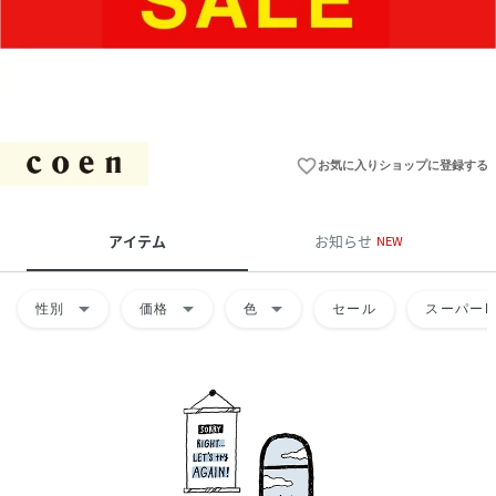
favorite_border
お気に入りショップに登録する
アイテム
お知らせ
NEW
arrow_drop_down
arrow_drop_down
arrow_drop_down
性別
価格
色
セール
スーパーD