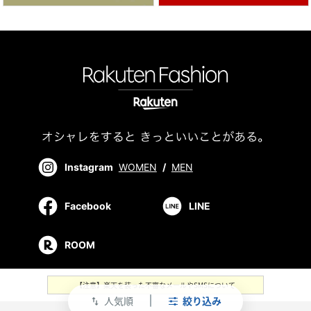
Instagram
WOMEN
/
MEN
Facebook
LINE
ROOM
【注意】楽天を装った不審なメールやSMSについて
人気順
絞り込み
swap_vert