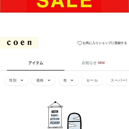
favorite_border
お気に入りショップに登録する
アイテム
お知らせ
NEW
arrow_drop_down
arrow_drop_down
arrow_drop_down
性別
価格
色
セール
スーパーD