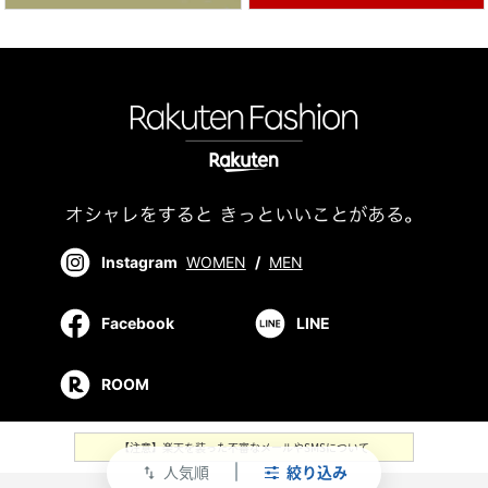
Instagram
WOMEN
/
MEN
Facebook
LINE
ROOM
【注意】楽天を装った不審なメールやSMSについて
人気順
絞り込み
swap_vert