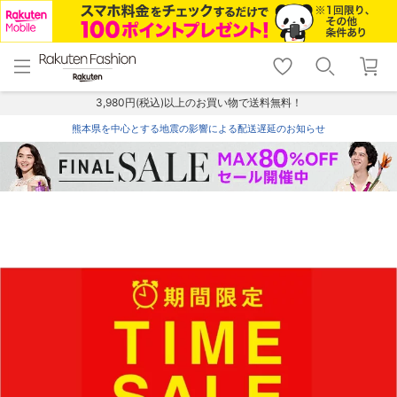
menu
home
search
favorite_border
shopping_cart
lock_outline
メニュー
トップ
検索
お気に入り
カート
ログイン
3,980円(税込)以上のお買い物で送料無料！
熊本県を中心とする地震の影響による配送遅延のお知らせ