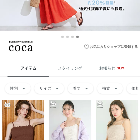
favorite_border
お気に入りショップに登録する
アイテム
スタイリング
お知らせ
NEW
arrow_drop_down
arrow_drop_down
arrow_drop_down
arrow_drop_down
性別
サイズ
着丈
袖丈
価格