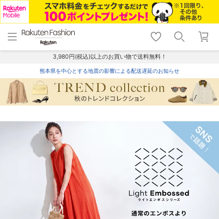
menu
home
search
favorite_border
shopping_cart
lock_outline
メニュー
トップ
検索
お気に入り
カート
ログイン
3,980円(税込)以上のお買い物で送料無料！
熊本県を中心とする地震の影響による配送遅延のお知らせ