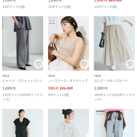
1,690
1,690
1,490
円
円
円
50
%
OFF
15
ポイント
(
1倍
)
15
ポイント
(
1倍
)
13
ポイント
(
1倍
)
coca
coca
coca
ジャージ・スウェットパンツ
ノースリーブ・タンクトップ
ロング・マキシスカート
1,690
990
1,989
円
円
33
%
OFF
円
153
ポイント
(
10%ポイントバ
9
ポイント
(
1倍
)
180
ポイント
(
10%ポイントバ
ック
)
ック
)