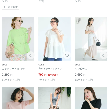
ック
)
ック
)
ック
)
クーポン対象
coca
coca
coca
カットソー・Tシャツ
カットソー・Tシャツ
ワンピース
1,290
790
1,690
円
円
46
%
OFF
円
11
ポイント
(
1倍
)
7
ポイント
(
1倍
)
15
ポイント
(
1倍
)