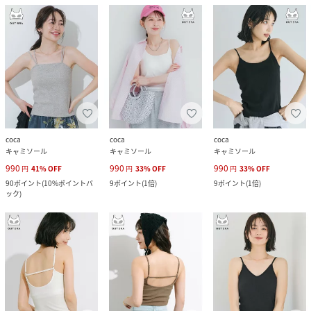
coca
coca
coca
キャミソール
キャミソール
キャミソール
990
990
990
円
41
%
OFF
円
33
%
OFF
円
33
%
OFF
90
ポイント
(
10%ポイントバ
9
ポイント
(
1倍
)
9
ポイント
(
1倍
)
ック
)