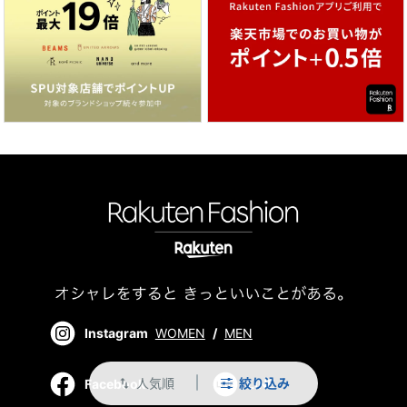
Instagram
WOMEN
/
MEN
人気順
絞り込み
swap_vert
Facebook
LINE