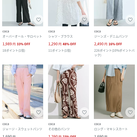
coca
coca
coca
オーバーオール・サロペット
シャツ・ブラウス
ジーンズ・デニムパンツ
1,989
1,290
2,490
円
33
%
OFF
円
48
%
OFF
円
16
%
OFF
18
ポイント
(
1倍
)
11
ポイント
(
1倍
)
226
ポイント
(
10%ポイントバ
ック
)
coca
coca
coca
ジャージ・スウェットパンツ
その他のパンツ
ロング・マキシスカート
1,690
1,290
1,690
円
円
23
%
OFF
円