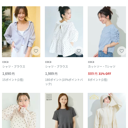
coca
coca
coca
シャツ・ブラウス
シャツ・ブラウス
カットソー・Tシャツ
1,690
1,989
889
円
円
円
31
%
OFF
15
ポイント
(
1倍
)
180
ポイント
(
10%ポイントバ
8
ポイント
(
1倍
)
ック
)