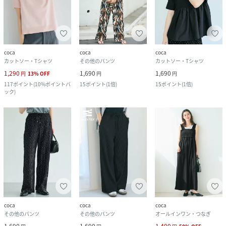
coca
coca
coca
カットソー・Tシャツ
その他のパンツ
カットソー・Tシャツ
1,290
1,690
1,690
円
13
%
OFF
円
円
117
ポイント
(
10%ポイントバ
15
ポイント
(
1倍
)
15
ポイント
(
1倍
)
ック
)
coca
coca
coca
その他のパンツ
その他のパンツ
オールインワン・つなぎ