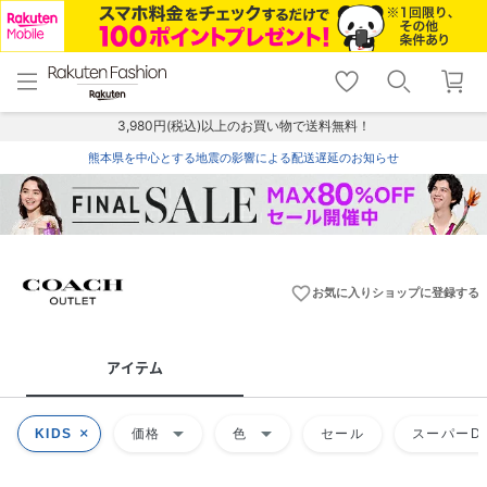
menu
home
search
favorite_border
shopping_cart
lock_outline
メニュー
トップ
検索
お気に入り
カート
ログイン
3,980円(税込)以上のお買い物で送料無料！
熊本県を中心とする地震の影響による配送遅延のお知らせ
favorite_border
お気に入りショップに登録する
アイテム
arrow_drop_down
arrow_drop_down
KIDS
価格
色
セール
スーパーDE