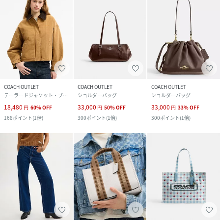
COACH OUTLET
COACH OUTLET
COACH OUTLET
テーラードジャケット・ブレザー
ショルダーバッグ
ショルダーバッグ
18,480
33,000
33,000
円
60
%
OFF
円
50
%
OFF
円
33
%
OFF
168
ポイント
(
1倍
)
300
ポイント
(
1倍
)
300
ポイント
(
1倍
)