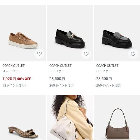
COACH OUTLET
COACH OUTLET
COACH OUTLET
スニーカー
ローファー
ローファー
7,920
28,600
28,600
円
60
%
OFF
円
円
72
ポイント
(
1倍
)
260
ポイント
(
1倍
)
260
ポイント
(
1倍
)