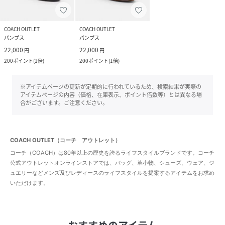
COACH OUTLET
COACH OUTLET
パンプス
パンプス
22,000
22,000
円
円
200
ポイント
(
1倍
)
200
ポイント
(
1倍
)
※アイテムページの更新が定期的に行われているため、検索結果が実際の
アイテムページの内容（価格、在庫表示、ポイント倍数等）とは異なる場
合がございます。ご注意ください。
COACH OUTLET（コーチ アウトレット）
コーチ（COACH）は80年以上の歴史を誇るライフスタイルブランドです。コーチ
公式アウトレットオンラインストアでは、バッグ、革小物、シューズ、ウェア、ジ
ュエリーなどメンズ及びレディースのライフスタイルを提案するアイテムをお求め
いただけます。