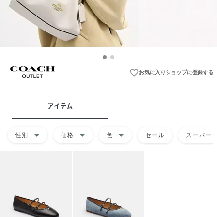
favorite_border
お気に入りショップに登録する
アイテム
arrow_drop_down
arrow_drop_down
arrow_drop_down
性別
価格
色
セール
スーパーD