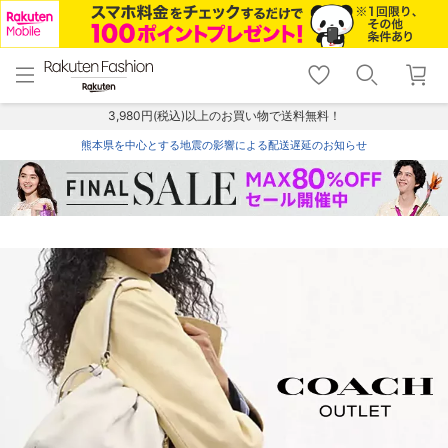
menu
home
search
favorite_border
shopping_cart
lock_outline
メニュー
トップ
検索
お気に入り
カート
ログイン
3,980円(税込)以上のお買い物で送料無料！
熊本県を中心とする地震の影響による配送遅延のお知らせ