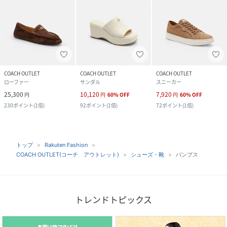
COACH OUTLET
COACH OUTLET
COACH OUTLET
ローファー
サンダル
スニーカー
25,300
10,120
7,920
円
円
60
%
OFF
円
60
%
OFF
230
ポイント
(
1倍
)
92
ポイント
(
1倍
)
72
ポイント
(
1倍
)
トップ
Rakuten Fashion
COACH OUTLET(コーチ アウトレット)
シューズ・靴
パンプス
トレンドトピックス