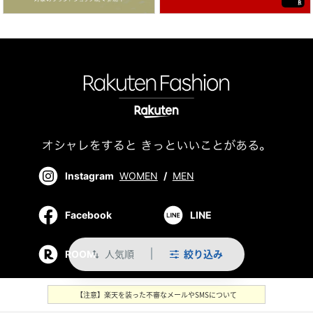
Instagram
WOMEN
/
MEN
Facebook
LINE
人気順
絞り込み
ROOM
swap_vert
【注意】楽天を装った不審なメールやSMSについて