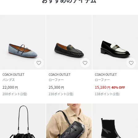
おすすめのアイテム
COACH OUTLET
COACH OUTLET
COACH OUTLET
パンプス
ローファー
ローファー
22,000
25,300
15,180
円
円
円
40
%
OFF
200
ポイント
(
1倍
)
230
ポイント
(
1倍
)
138
ポイント
(
1倍
)