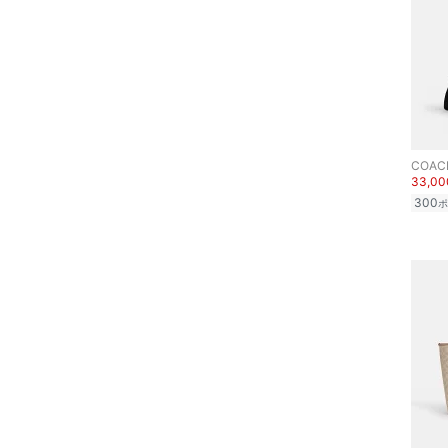
COAC
33,0
300
ポ