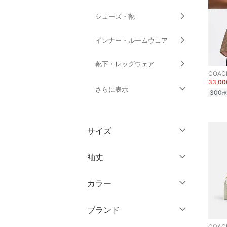
シューズ・靴
インナー・ルームウェア
靴下・レッグウェア
COAC
33,0
さらに表示
300
ポ
ファッション雑貨
サイズ
アクセサリー・腕時計
ウェア（S/M/L）
袖丈
財布・ポーチ・ケース
～XS
S
カラー
帽子
ノースリーブ
M
L
半袖
XL
XXL
ブランド
ヘアアクセサリー
七分袖・五分袖
3XL～
フリー
COAC