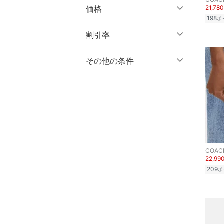
ブランド一覧からさがす >
マタニティウェア・ベビ
価格
21,78
長袖
ー用品
198
ポ
クリア
絞り込み
円
～
円
割引率
スーツ・フォーマル
クリア
絞り込み
％OFF
～
％OFF
その他の条件
水着・スイムグッズ
絞り込み
クリア
絞り込み
クーポン対象のみ表示
着物・浴衣・和装小物
絞り込み
スーパーDEALのみ表示
スキンケア
クリア
絞り込み
ベースメイク
COAC
メイクアップ
22,99
209
ポ
ネイル
ボディケア・オーラルケ
ア