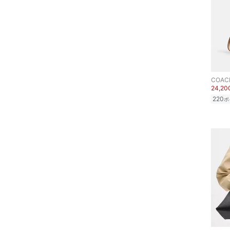
ヘアケア
フレグランス
メイク道具・美容器具
COAC
コフレ・キット・セット
24,2
220
ポ
食器・調理器具・キッチ
ン用品
インテリア・生活雑貨
スマホグッズ・オーディ
オ機器
スポーツ・アウトドア用
品