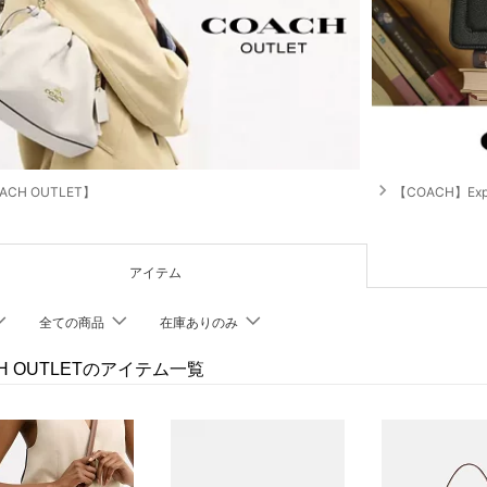
navigate_next
ACH OUTLET】
【COACH】Explo
アイテム
全ての商品
在庫ありのみ
H OUTLETのアイテム一覧