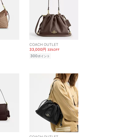
COACH OUTLET
33,000円
33%OFF
300
ポイント
COACH OUTLET