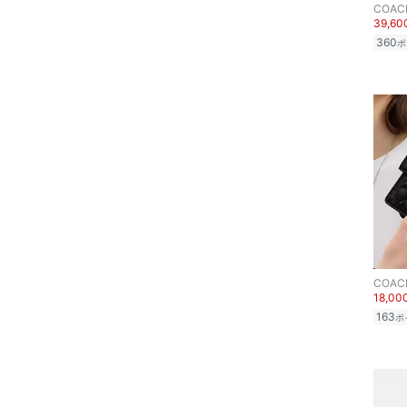
文房具
COAC
39,6
360
ポ
ペット用品
福袋・ギフト・その他
COAC
18,0
163
ポ