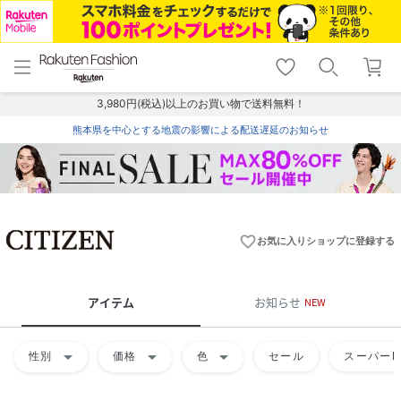
menu
home
search
favorite_border
shopping_cart
lock_outline
メニュー
トップ
検索
お気に入り
カート
ログイン
3,980円(税込)以上のお買い物で送料無料！
熊本県を中心とする地震の影響による配送遅延のお知らせ
favorite_border
お気に入りショップに登録する
アイテム
お知らせ
NEW
arrow_drop_down
arrow_drop_down
arrow_drop_down
性別
価格
色
セール
スーパーD