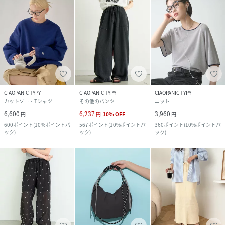
CIAOPANIC TYPY
CIAOPANIC TYPY
CIAOPANIC TYPY
カットソー・Tシャツ
その他のパンツ
ニット
6,600
6,237
3,960
円
円
10
%
OFF
円
600
ポイント
(
10%ポイントバ
567
ポイント
(
10%ポイントバ
360
ポイント
(
10%ポイントバ
ック
)
ック
)
ック
)