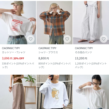
CIAOPANIC TYPY
CIAOPANIC TYPY
CIAOPANIC TYPY
カットソー・Tシャツ
シャツ・ブラウス
その他のパンツ
3,696
8,800
13,200
円
20
%
OFF
円
円
336
ポイント
(
10%ポイントバ
800
ポイント
(
10%ポイントバ
1,200
ポイント
(
10%ポイント
ック
)
ック
)
バック
)