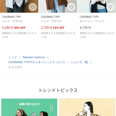
CIAOPANIC TYPY
CIAOPANIC TYPY
CIAOPANIC TYPY
シャツ・ブラウス
シャツ・ブラウス
カットソー・Tシャツ
5,280
2,750
4,730
円
40
%
OFF
円
63
%
OFF
円
480
ポイント
(
10%ポイントバ
250
ポイント
(
10%ポイントバ
430
ポイント
(
10%ポイントバ
ック
)
ック
)
ック
)
トップ
Rakuten Fashion
CIAOPANIC TYPY(チャオパニックティピー)
シューズ・靴
スニーカー
トレンドトピックス