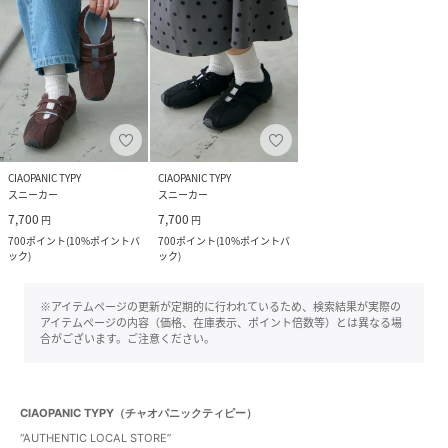
CIAOPANIC TYPY
CIAOPANIC TYPY
スニーカー
スニーカー
7,700
7,700
円
円
700
ポイント
(
10%ポイントバ
700
ポイント
(
10%ポイントバ
ック
)
ック
)
※アイテムページの更新が定期的に行われているため、検索結果が実際の
アイテムページの内容（価格、在庫表示、ポイント倍数等）とは異なる場
合がございます。ご注意ください。
CIAOPANIC TYPY（チャオパニックティピー）
“AUTHENTIC LOCAL STORE”