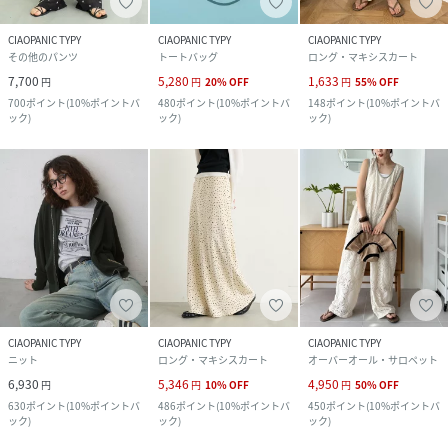
CIAOPANIC TYPY
CIAOPANIC TYPY
CIAOPANIC TYPY
その他のパンツ
トートバッグ
ロング・マキシスカート
7,700
5,280
1,633
円
円
20
%
OFF
円
55
%
OFF
700
ポイント
(
10%ポイントバ
480
ポイント
(
10%ポイントバ
148
ポイント
(
10%ポイントバ
ック
)
ック
)
ック
)
CIAOPANIC TYPY
CIAOPANIC TYPY
CIAOPANIC TYPY
ニット
ロング・マキシスカート
オーバーオール・サロペット
6,930
5,346
4,950
円
円
10
%
OFF
円
50
%
OFF
630
ポイント
(
10%ポイントバ
486
ポイント
(
10%ポイントバ
450
ポイント
(
10%ポイントバ
ック
)
ック
)
ック
)