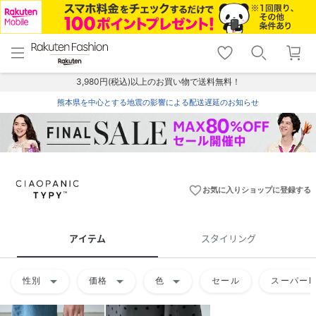
menu
home
search
favorite_border
shopping_cart
lock_outline
メニュー
トップ
検索
お気に入り
カート
ログイン
3,980円(税込)以上のお買い物で送料無料！
熊本県を中心とする地震の影響による配送遅延のお知らせ
favorite_border
お気に入りショップに登録する
アイテム
スタイリング
arrow_drop_down
arrow_drop_down
arrow_drop_down
性別
価格
色
セール
スーパーD