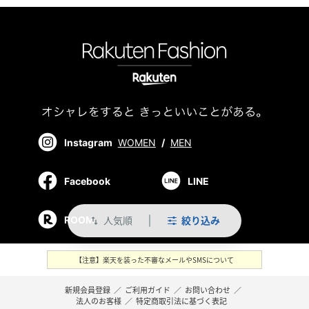
Instagram
WOMEN
/
MEN
Facebook
LINE
人気順
絞り込み
ROOM
swap_vert
【注意】楽天を装った不審なメールやSMSについて
新規会員登録
／
ご利用ガイド
／
お問い合わせ
／
法人のお客様
／
特定商取引法に基づく表記