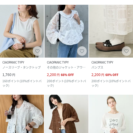
CIAOPANIC TYPY
CIAOPANIC TYPY
CIAOPANIC TYPY
ノースリーブ・タンクトップ
その他のジャケット・アウター
パンプス
1,760
2,200
2,200
円
円
66
%
OFF
円
60
%
OFF
160
ポイント
(
10%ポイントバ
200
ポイント
(
10%ポイントバ
200
ポイント
(
10%ポイントバ
ック
)
ック
)
ック
)