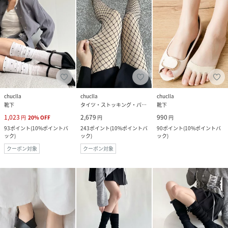
chuclla
chuclla
chuclla
靴下
タイツ・ストッキング・パンスト
靴下
1,023
2,679
990
円
20
%
OFF
円
円
93
ポイント
(
10%ポイントバ
243
ポイント
(
10%ポイントバ
90
ポイント
(
10%ポイントバ
ック
)
ック
)
ック
)
クーポン対象
クーポン対象