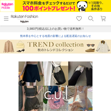
menu
home
search
favorite_border
shopping_cart
lock_outline
メニュー
トップ
検索
お気に入り
カート
ログイン
3,980円(税込)以上のお買い物で送料無料！
熊本県を中心とする地震の影響による配送遅延のお知らせ