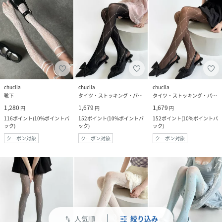
chuclla
chuclla
chuclla
靴下
タイツ・ストッキング・パンスト
タイツ・ストッキング・パンスト
1,280
1,679
1,679
円
円
円
116
ポイント
(
10%ポイントバ
152
ポイント
(
10%ポイントバ
152
ポイント
(
10%ポイントバ
ック
)
ック
)
ック
)
クーポン対象
クーポン対象
クーポン対象
人気順
絞り込み
swap_vert