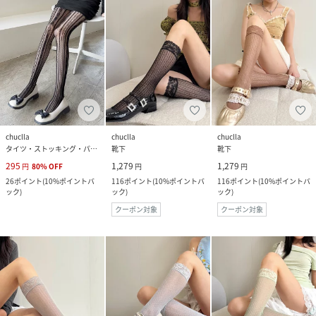
chuclla
chuclla
chuclla
タイツ・ストッキング・パンスト
靴下
靴下
295
1,279
1,279
円
80
%
OFF
円
円
26
ポイント
(
10%ポイントバ
116
ポイント
(
10%ポイントバ
116
ポイント
(
10%ポイントバ
ック
)
ック
)
ック
)
クーポン対象
クーポン対象