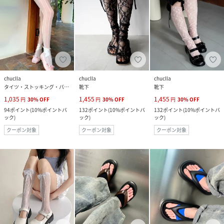
chuclla
chuclla
chuclla
タイツ・ストッキング・パンスト
靴下
靴下
1,035
1,455
1,455
円
30
%
OFF
円
30
%
OFF
円
30
%
OFF
94
ポイント
(
10%ポイントバ
132
ポイント
(
10%ポイントバ
132
ポイント
(
10%ポイントバ
ック
)
ック
)
ック
)
クーポン対象
クーポン対象
クーポン対象