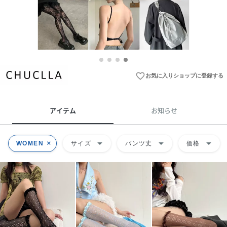
favorite_border
お気に入りショップに登録する
アイテム
お知らせ
arrow_drop_down
arrow_drop_down
arrow_drop_down
WOMEN
サイズ
パンツ丈
価格