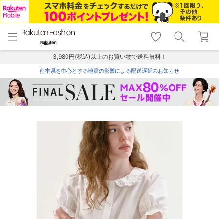
menu
home
search
favorite_border
shopping_cart
lock_outline
メニュー
トップ
検索
お気に入り
カート
ログイン
3,980円(税込)以上のお買い物で送料無料！
熊本県を中心とする地震の影響による配送遅延のお知らせ