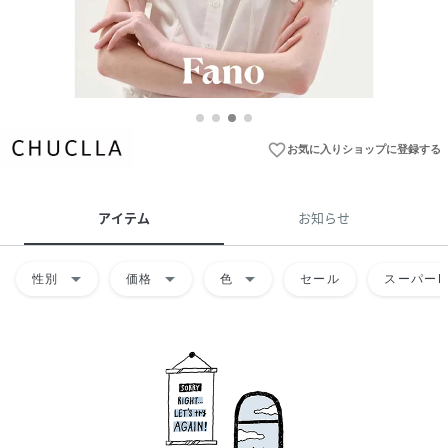
favorite_border
お気に入りショップに登録する
アイテム
お知らせ
arrow_drop_down
arrow_drop_down
arrow_drop_down
性別
価格
色
セール
スーパーD