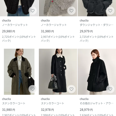
chuclla
chuclla
chuclla
ノーカラージャケット
ノーカラージャケット
ダウンジャケット・ダウンベスト
29,980
31,980
29,979
円
円
円
2,725
ポイント
(
10%ポイント
2,907
ポイント
(
10%ポイント
2,725
ポイント
(
10%ポイント
バック
)
バック
)
バック
)
chuclla
chuclla
chuclla
ステンカラーコート
ステンカラーコート
その他のジャケット・アウター
31,980
32,978
28,979
円
円
円
2,907
ポイント
(
10%ポイント
2,998
ポイント
(
10%ポイント
2,634
ポイント
(
10%ポイント