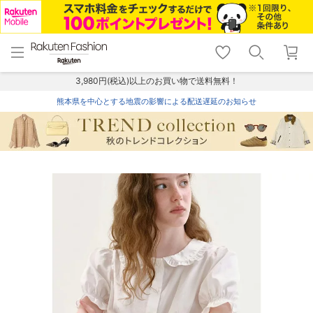
menu
home
search
favorite_border
shopping_cart
lock_outline
メニュー
トップ
検索
お気に入り
カート
ログイン
3,980円(税込)以上のお買い物で送料無料！
熊本県を中心とする地震の影響による配送遅延のお知らせ