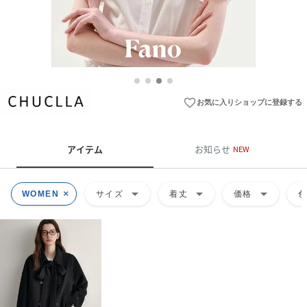
favorite_border
お気に入りショップに登録する
アイテム
お知らせ
NEW
arrow_drop_down
arrow_drop_down
arrow_drop_down
WOMEN
サイズ
着丈
価格