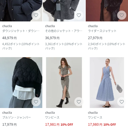
chuclla
chuclla
chuclla
ダウンジャケット・ダウンベスト
その他のジャケット・アウター
ライダースジャケット
48,979
36,979
27,979
円
円
円
4,452
ポイント
(
10%ポイント
3,361
ポイント
(
10%ポイント
2,543
ポイント
(
10%ポイント
バック
)
バック
)
バック
)
chuclla
chuclla
chuclla
ブルゾン・ジャンパー
ワンピース
ワンピース
17,979
17,981
17,980
円
円
10
%
OFF
円
10
%
OFF