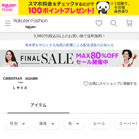
menu
home
search
favorite_border
shopping_cart
lock_outline
メニュー
トップ
検索
お気に入り
カート
ログイン
3,980円(税込)以上のお買い物で送料無料！
熊本県を中心とする地震の影響による配送遅延のお知らせ
favorite_border
お気に入りショップに登録する
アイテム
arrow_drop_down
arrow_drop_down
arrow_drop_down
性別
価格
色
セール
スーパーD