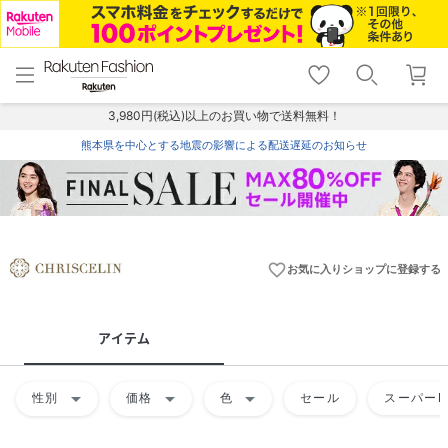
menu
home
search
favorite_border
shopping_cart
lock_outline
メニュー
トップ
検索
お気に入り
カート
ログイン
3,980円(税込)以上のお買い物で送料無料！
熊本県を中心とする地震の影響による配送遅延のお知らせ
favorite_border
お気に入りショップに登録する
アイテム
arrow_drop_down
arrow_drop_down
arrow_drop_down
性別
価格
色
セール
スーパーD