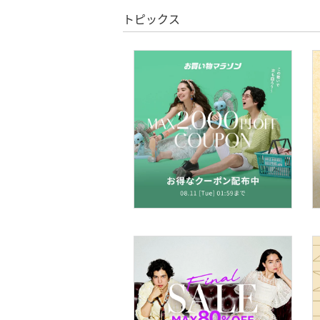
スーパーDEALのみ表示
トピックス
靴下・レッグウェア
クリア
絞り込み
ファッション雑貨
アクセサリー・腕時計
財布・ポーチ・ケース
帽子
ヘアアクセサリー
スーツ・フォーマル
水着・スイムグッズ
着物・浴衣・和装小物