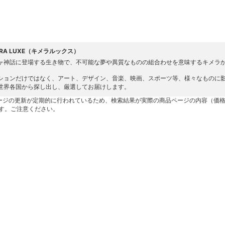
ERA LUXE（キメラルックス）
ャ神話に登場する生き物で、不可能な夢や異質なものの組合わせを意味するキメラ
ションだけではなく、アート、デザイン、音楽、映画、スポーツ等、様々なものに
世界各国から探し出し、厳選してお届けします。
ージの更新が定期的に行われているため、検索結果が実際の商品ページの内容（価
す。ご注意ください。