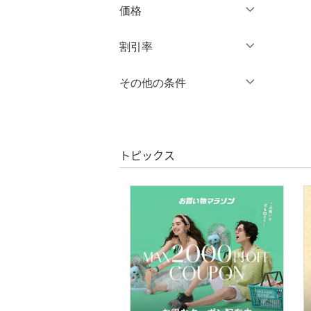
価格
パンツ
円
～
円
割引率
ワンピース・ドレス
％OFF
～
％OFF
その他の条件
スカート
絞り込み
クーポン対象のみ表示
オールインワン・オーバ
絞り込み
クリア
絞り込み
ーオール
スーパーDEALのみ表示
トピックス
シューズ・靴
クリア
絞り込み
インナー・ルームウェア
靴下・レッグウェア
ファッション雑貨
アクセサリー・腕時計