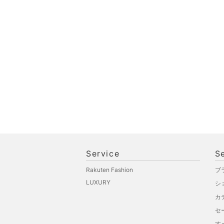
スマホグッズ・オーディ
オ機器
スポーツ・アウトドア用
品
文房具
ペット用品
福袋・ギフト・その他
Service
S
Rakuten Fashion
ブ
LUXURY
シ
カ
セ
す