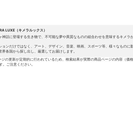
ERA LUXE（キメラルックス）
ャ神話に登場する生き物で、不可能な夢や異質なものの組合わせを意味するキメラ
ションだけではなく、アート、デザイン、音楽、映画、スポーツ等、様々なものに
世界各国から探し出し、厳選してお届けします。
ージの更新が定期的に行われているため、検索結果が実際の商品ページの内容（価
す。ご注意ください。