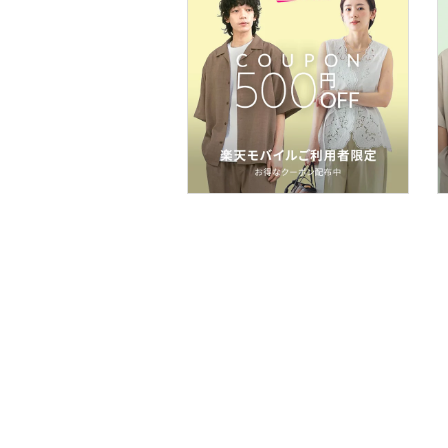
食器・調理器具・キッチ
ン用品
インテリア・生活雑貨
スマホグッズ・オーディ
オ機器
スポーツ・アウトドア用
品
文房具
ペット用品
福袋・ギフト・その他