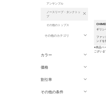
アンサンブル
ノースリーブ・タンクトッ
close
プ
CHIM
その他のトップス
ギリシ
その他のカテゴリ
ファッ
ンドを
ジャケット・アウター
※商品ペ
ございま
カラー
パンツ
価格
オールインワン・オーバ
ーオール
円
～
円
割引率
バッグ
％OFF
～
％OFF
その他の条件
絞り込み
シューズ・靴
クーポン対象のみ表示
絞り込み