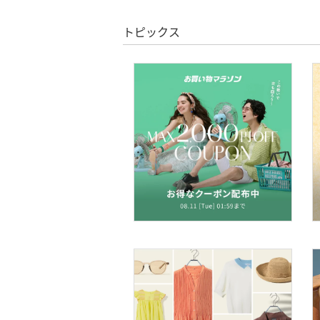
クリア
絞り込み
インナー・ルームウェア
スーパーDEALのみ表示
トピックス
靴下・レッグウェア
クリア
絞り込み
ファッション雑貨
アクセサリー・腕時計
財布・ポーチ・ケース
帽子
ヘアアクセサリー
スーツ・フォーマル
水着・スイムグッズ
着物・浴衣・和装小物