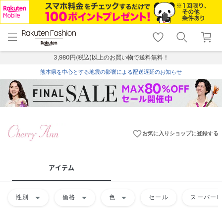
menu
home
search
favorite_border
shopping_cart
lock_outline
メニュー
トップ
検索
お気に入り
カート
ログイン
3,980円(税込)以上のお買い物で送料無料！
熊本県を中心とする地震の影響による配送遅延のお知らせ
favorite_border
お気に入りショップに登録する
アイテム
arrow_drop_down
arrow_drop_down
arrow_drop_down
性別
価格
色
セール
スーパーD