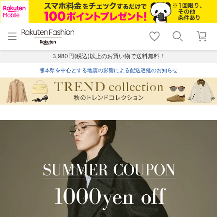
menu
home
search
favorite_border
shopping_cart
lock_outline
メニュー
トップ
検索
お気に入り
カート
ログイン
3,980円(税込)以上のお買い物で送料無料！
熊本県を中心とする地震の影響による配送遅延のお知らせ