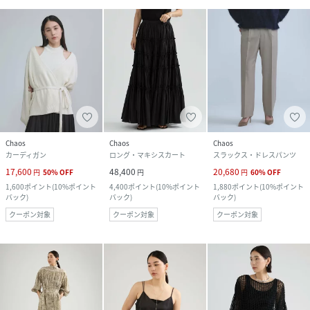
Chaos
Chaos
Chaos
カーディガン
ロング・マキシスカート
スラックス・ドレスパンツ
17,600
48,400
20,680
円
50
%
OFF
円
円
60
%
OFF
1,600
ポイント
(
10%ポイント
4,400
ポイント
(
10%ポイント
1,880
ポイント
(
10%ポイント
バック
)
バック
)
バック
)
クーポン対象
クーポン対象
クーポン対象