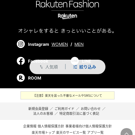
Instagram
WOMEN
/
MEN
Facebook
LINE
人気順
絞り込み
swap_vert
ROOM
【注意】楽天を装った不審なメールやSMSについて
新規会員登録
／
ご利用ガイド
／
お問い合わせ
／
法人のお客様
／
特定商取引法に基づく表記
企業情報
個人情報保護方針
事業者様向け個人情報保護方針
楽天市場トップ
楽天のサービス一覧
アプリ一覧