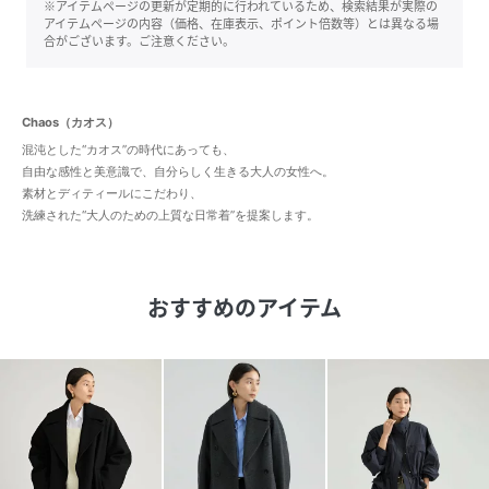
※アイテムページの更新が定期的に行われているため、検索結果が実際の
アイテムページの内容（価格、在庫表示、ポイント倍数等）とは異なる場
合がございます。ご注意ください。
Chaos（カオス）
混沌とした“カオス”の時代にあっても、
自由な感性と美意識で、自分らしく生きる大人の女性へ。
素材とディティールにこだわり、
洗練された“大人のための上質な日常着”を提案します。
おすすめのアイテム