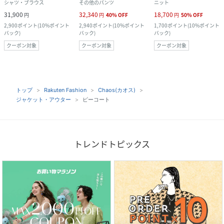
シャツ・ブラウス
その他のパンツ
ニット
31,900
32,340
18,700
円
円
40
%
OFF
円
50
%
OFF
2,900
ポイント
(
10%ポイント
2,940
ポイント
(
10%ポイント
1,700
ポイント
(
10%ポイント
バック
)
バック
)
バック
)
クーポン対象
クーポン対象
クーポン対象
トップ
Rakuten Fashion
Chaos(カオス)
ジャケット・アウター
ピーコート
トレンドトピックス