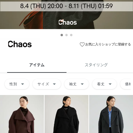
favorite_border
お気に入りショップに登録する
アイテム
スタイリング
arrow_drop_down
arrow_drop_down
arrow_drop_down
arrow_drop_down
性別
サイズ
袖丈
着丈
価格