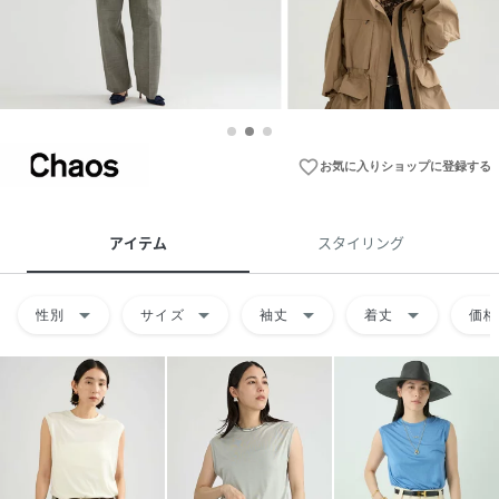
favorite_border
お気に入りショップに登録する
アイテム
スタイリング
arrow_drop_down
arrow_drop_down
arrow_drop_down
arrow_drop_down
性別
サイズ
袖丈
着丈
価格