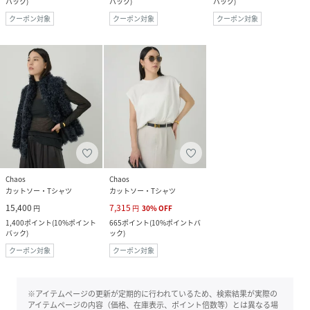
バック
)
バック
)
バック
)
クーポン対象
クーポン対象
クーポン対象
Chaos
Chaos
カットソー・Tシャツ
カットソー・Tシャツ
15,400
7,315
円
円
30
%
OFF
1,400
ポイント
(
10%ポイント
665
ポイント
(
10%ポイントバ
バック
)
ック
)
クーポン対象
クーポン対象
※アイテムページの更新が定期的に行われているため、検索結果が実際の
アイテムページの内容（価格、在庫表示、ポイント倍数等）とは異なる場