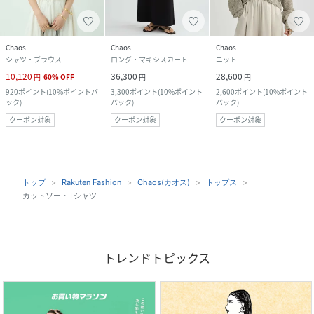
Chaos
Chaos
Chaos
シャツ・ブラウス
ロング・マキシスカート
ニット
10,120
36,300
28,600
円
60
%
OFF
円
円
920
ポイント
(
10%ポイントバ
3,300
ポイント
(
10%ポイント
2,600
ポイント
(
10%ポイント
ック
)
バック
)
バック
)
クーポン対象
クーポン対象
クーポン対象
トップ
Rakuten Fashion
Chaos(カオス)
トップス
カットソー・Tシャツ
トレンドトピックス