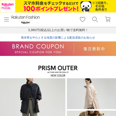
menu
home
search
favorite_border
shopping_cart
lock_outline
メニュー
トップ
検索
お気に入り
カート
ログイン
3,980円(税込)以上のお買い物で送料無料！
熊本県を中心とする地震の影響による配送遅延のお知らせ