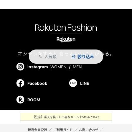
人気順
絞り込み
swap_vert
Instagram
WOMEN
/
MEN
Facebook
LINE
ROOM
【注意】楽天を装った不審なメールやSMSについて
新規会員登録
／
ご利用ガイド
／
お問い合わせ
／