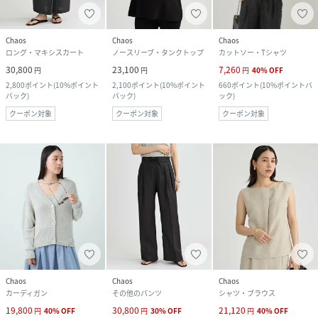
Chaos
Chaos
Chaos
ロング・マキシスカート
ノースリーブ・タンクトップ
カットソー・Tシャツ
30,800
23,100
7,260
円
円
円
40
%
OFF
2,800
ポイント
(
10%ポイント
2,100
ポイント
(
10%ポイント
660
ポイント
(
10%ポイントバ
バック
)
バック
)
ック
)
クーポン対象
クーポン対象
クーポン対象
Chaos
Chaos
Chaos
カーディガン
その他のパンツ
シャツ・ブラウス
19,800
30,800
21,120
円
40
%
OFF
円
30
%
OFF
円
40
%
OFF