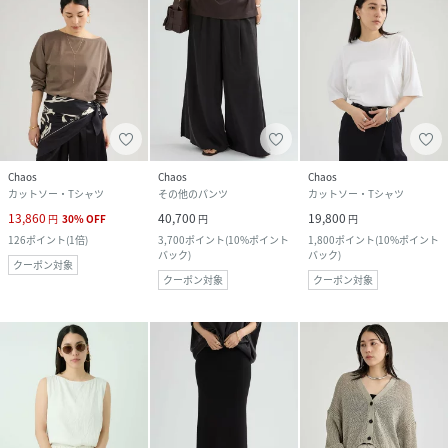
Chaos
Chaos
Chaos
カットソー・Tシャツ
その他のパンツ
カットソー・Tシャツ
13,860
40,700
19,800
円
30
%
OFF
円
円
126
ポイント
(
1倍
)
3,700
ポイント
(
10%ポイント
1,800
ポイント
(
10%ポイント
バック
)
バック
)
クーポン対象
クーポン対象
クーポン対象