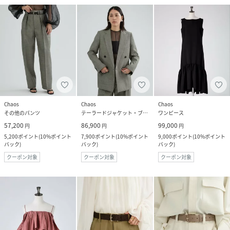
Chaos
Chaos
Chaos
その他のパンツ
テーラードジャケット・ブレザー
ワンピース
57,200
86,900
99,000
円
円
円
5,200
ポイント
(
10%ポイント
7,900
ポイント
(
10%ポイント
9,000
ポイント
(
10%ポイント
バック
)
バック
)
バック
)
クーポン対象
クーポン対象
クーポン対象