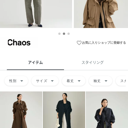
favorite_border
お気に入りショップに登録する
アイテム
スタイリング
arrow_drop_down
arrow_drop_down
arrow_drop_down
arrow_drop_down
性別
サイズ
着丈
袖丈
スカ