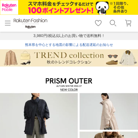
menu
home
search
favorite_border
shopping_cart
lock_outline
メニュー
トップ
検索
お気に入り
カート
ログイン
3,980円(税込)以上のお買い物で送料無料！
熊本県を中心とする地震の影響による配送遅延のお知らせ