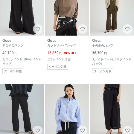
Chaos
Chaos
Chaos
その他のパンツ
カットソー・Tシャツ
その他のパンツ
40,700
13,860
36,300
円
円
30
%
OFF
円
3,700
ポイント
(
10%ポイント
126
ポイント
(
1倍
)
3,300
ポイント
(
10%ポイント
バック
)
バック
)
クーポン対象
クーポン対象
クーポン対象