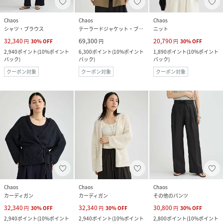
Chaos
Chaos
Chaos
シャツ・ブラウス
テーラードジャケット・ブレザー
ニット
32,340
69,300
20,790
円
30
%
OFF
円
円
30
%
OFF
2,940
ポイント
(
10%ポイント
6,300
ポイント
(
10%ポイント
1,890
ポイント
(
10%ポイント
バック
)
バック
)
バック
)
クーポン対象
クーポン対象
クーポン対象
Chaos
Chaos
Chaos
カーディガン
カーディガン
その他のパンツ
32,340
32,340
30,800
円
30
%
OFF
円
30
%
OFF
円
30
%
OFF
2,940
ポイント
(
10%ポイント
2,940
ポイント
(
10%ポイント
2,800
ポイント
(
10%ポイント