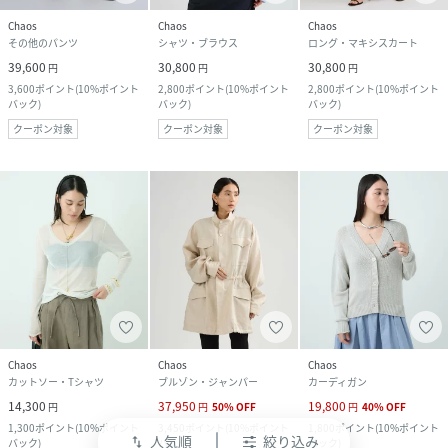
Chaos
Chaos
Chaos
その他のパンツ
シャツ・ブラウス
ロング・マキシスカート
39,600
30,800
30,800
円
円
円
3,600
ポイント
(
10%ポイント
2,800
ポイント
(
10%ポイント
2,800
ポイント
(
10%ポイント
バック
)
バック
)
バック
)
クーポン対象
クーポン対象
クーポン対象
Chaos
Chaos
Chaos
カットソー・Tシャツ
ブルゾン・ジャンパー
カーディガン
14,300
37,950
19,800
円
円
50
%
OFF
円
40
%
OFF
1,300
ポイント
(
10%ポイント
3,450
ポイント
(
10%ポイント
1,800
ポイント
(
10%ポイント
人気順
絞り込み
swap_vert
バック
)
バック
)
バック
)