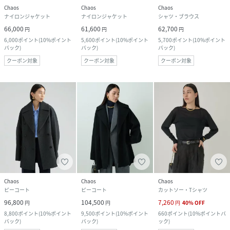
Chaos
Chaos
Chaos
ナイロンジャケット
ナイロンジャケット
シャツ・ブラウス
66,000
61,600
62,700
円
円
円
6,000
ポイント
(
10%ポイント
5,600
ポイント
(
10%ポイント
5,700
ポイント
(
10%ポイント
バック
)
バック
)
バック
)
クーポン対象
クーポン対象
クーポン対象
Chaos
Chaos
Chaos
ピーコート
ピーコート
カットソー・Tシャツ
96,800
104,500
7,260
円
円
円
40
%
OFF
8,800
ポイント
(
10%ポイント
9,500
ポイント
(
10%ポイント
660
ポイント
(
10%ポイントバ
バック
)
バック
)
ック
)