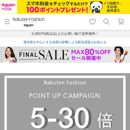
menu
home
search
favorite_border
shopping_cart
lock_outline
メニュー
トップ
検索
お気に入り
カート
ログイン
3,980円(税込)以上のお買い物で送料無料！
熊本県を中心とする地震の影響による配送遅延のお知らせ