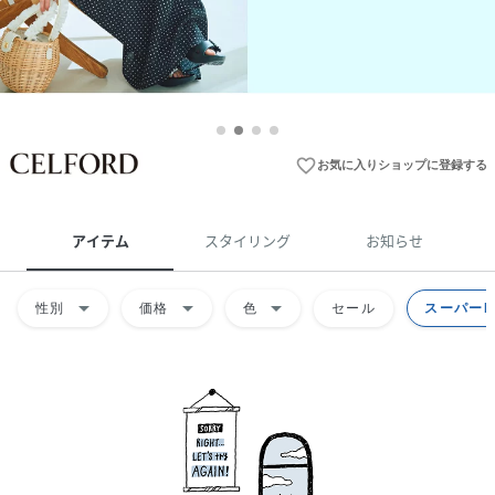
favorite_border
お気に入りショップに登録する
アイテム
スタイリング
お知らせ
arrow_drop_down
arrow_drop_down
arrow_drop_down
性別
価格
色
セール
スーパーD