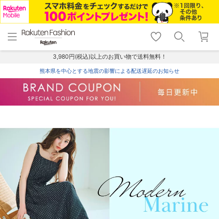
menu
home
search
favorite_border
shopping_cart
lock_outline
メニュー
トップ
検索
お気に入り
カート
ログイン
3,980円(税込)以上のお買い物で送料無料！
熊本県を中心とする地震の影響による配送遅延のお知らせ