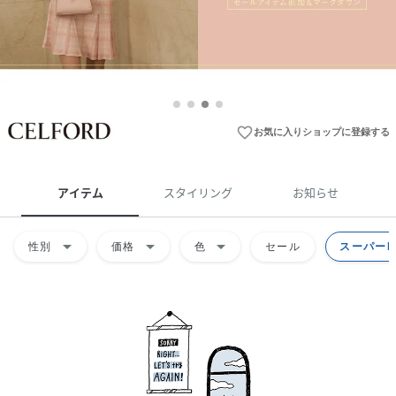
favorite_border
お気に入りショップに登録する
アイテム
スタイリング
お知らせ
arrow_drop_down
arrow_drop_down
arrow_drop_down
性別
価格
色
セール
スーパーD