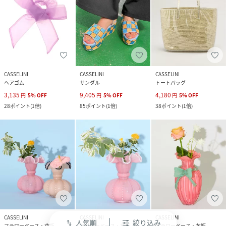
CASSELINI
CASSELINI
CASSELINI
ヘアゴム
サンダル
トートバッグ
3,135
9,405
4,180
円
5
%
OFF
円
5
%
OFF
円
5
%
OFF
28
ポイント
(
1倍
)
85
ポイント
(
1倍
)
38
ポイント
(
1倍
)
CASSELINI
CASSELINI
CASSELINI
人気順
絞り込み
swap_vert
フラワーベース・花瓶
フラワーベース・花瓶
フラワーベース・花瓶