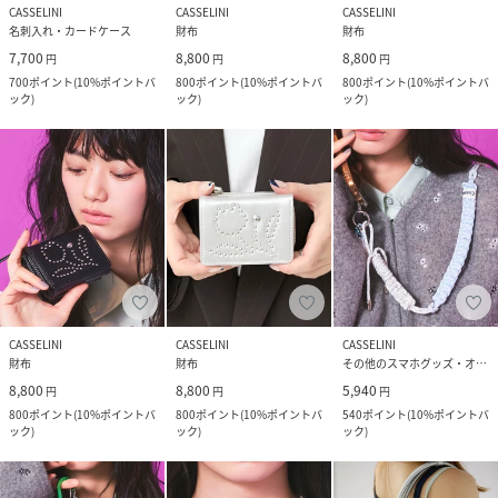
CASSELINI
CASSELINI
CASSELINI
名刺入れ・カードケース
財布
財布
7,700
8,800
8,800
円
円
円
700
ポイント
(
10%ポイントバ
800
ポイント
(
10%ポイントバ
800
ポイント
(
10%ポイントバ
ック
)
ック
)
ック
)
CASSELINI
CASSELINI
CASSELINI
財布
財布
その他のスマホグッズ・オーディオ機器
8,800
8,800
5,940
円
円
円
800
ポイント
(
10%ポイントバ
800
ポイント
(
10%ポイントバ
540
ポイント
(
10%ポイントバ
ック
)
ック
)
ック
)