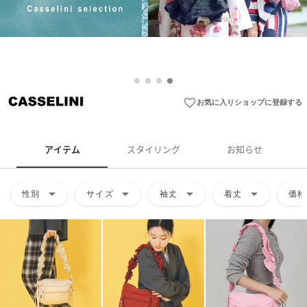
favorite_border
お気に入りショップに登録する
アイテム
スタイリング
お知らせ
arrow_drop_down
arrow_drop_down
arrow_drop_down
arrow_drop_down
性別
サイズ
袖丈
着丈
価格