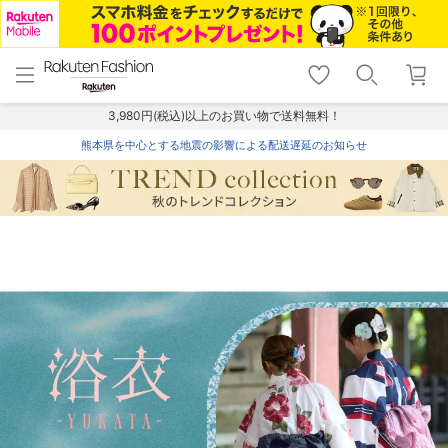
menu
home
search
favorite_border
shopping_cart
lock_outline
メニュー
トップ
検索
お気に入り
カート
ログイン
3,980円(税込)以上のお買い物で送料無料！
熊本県を中心とする地震の影響による配送遅延のお知らせ