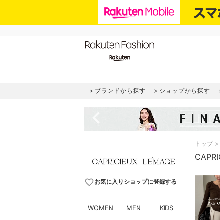
ブランドから探す
ショップから探す
navigate_before
トップ
CAPR
favorite_border
お気に入りショップに登録する
WOMEN
MEN
KIDS