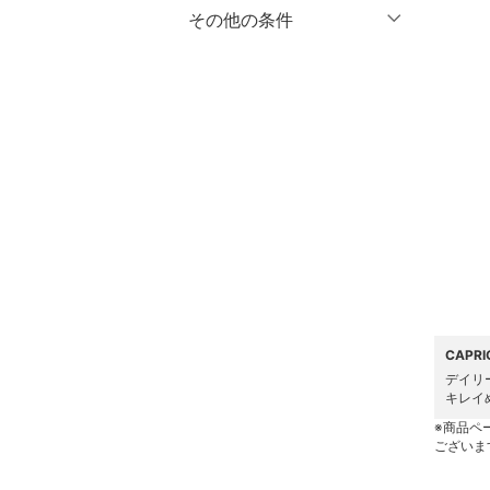
マタニティウェア・ベビ
％OFF
～
％OFF
その他の条件
絞り込み
クリア
絞り込み
ー用品
クーポン対象のみ表示
絞り込み
スーツ・フォーマル
スーパーDEALのみ表示
水着・スイムグッズ
クリア
絞り込み
着物・浴衣・和装小物
スキンケア
ベースメイク
メイクアップ
CAPR
デイリ
ネイル
キレイ
※商品ペ
ボディケア・オーラルケ
ございま
ア