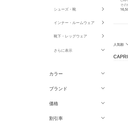
CAPRICIEUX LE'MAGE
CAPRICIEUX LE'MAGE
CAP
その他のパンツ
リング・指輪
その
シューズ・靴
18,700円
2,530円
16,
インナー・ルームウェア
靴下・レッグウェア
人気順
さらに表示
CAPR
ファッション雑貨
カラー
アクセサリー・腕時計
ブランド
財布・ポーチ・ケース
ブランド一覧からさがす >
価格
帽子
円
～
円
割引率
ヘアアクセサリー