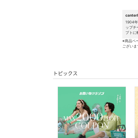
スキンケア
cant
ベースメイク
190
ップチ
メイクアップ
プトに
※商品ペ
ネイル
ございま
ボディケア・オーラルケ
ア
トピックス
ヘアケア
フレグランス
メイク道具・美容器具
コフレ・キット・セット