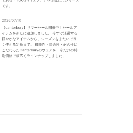
である「TOUGH（タフ）」を体現したシリーズ
です。
2026/07/10
【canterbury】サマーセール開催中！セールア
イテムを新たに追加しました。 今すぐ活躍する
軽やかなアイテムから、シーズンをまたいで長
く使える定番まで。 機能性・快適性・耐久性に
こだわったCanterburyのウェアを、今だけの特
別価格で幅広くラインナップしました。