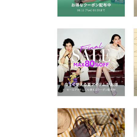
食器・調理器具・キッチ
ン用品
インテリア・生活雑貨
スマホグッズ・オーディ
オ機器
スポーツ・アウトドア用
品
文房具
ペット用品
福袋・ギフト・その他