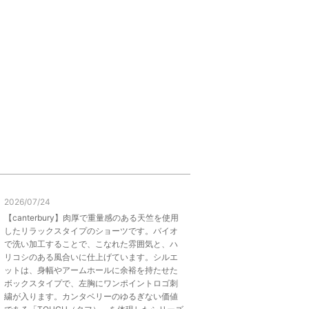
2026/07/24
【canterbury】肉厚で重量感のある天竺を使用
したリラックスタイプのショーツです。バイオ
で洗い加工することで、こなれた雰囲気と、ハ
リコシのある風合いに仕上げています。シルエ
ットは、身幅やアームホールに余裕を持たせた
ボックスタイプで、左胸にワンポイントロゴ刺
繍が入ります。カンタベリーのゆるぎない価値