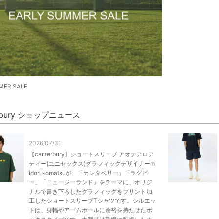
MER SALE
erbury ショップニュース
2026/07/31
【canterbury】ショートスリーブ アオテアロア
ティー(ユニセックス)グラフィックデザイナーm
idori komatsuが、「カンタベリー」「ラグビ
ー」「ニュージーランド」をテーマに、オリジ
ナルで書き下ろしたグラフィックをプリント加
工したショートスリーブTシャツです。シルエッ
トは、身幅やアームホールに余裕を持たせたボ