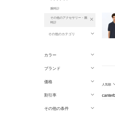
腕時計
その他のアクセサリー・腕
close
時計
その他のカテゴリ
トップス
カラー
ジャケット・アウター
ブランド
パンツ
ブランド一覧からさがす >
価格
オールインワン・オーバ
人気順
ーオール
円
～
円
割引率
cant
バッグ
％OFF
～
％OFF
その他の条件
絞り込み
クリア
絞り込み
シューズ・靴