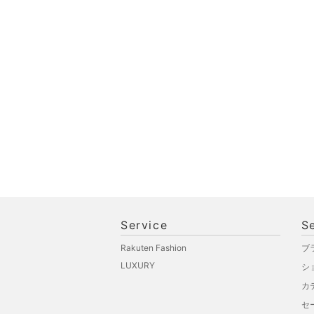
Service
S
Rakuten Fashion
ブ
LUXURY
シ
カ
セ