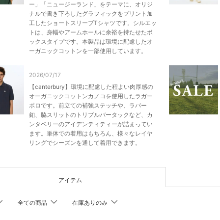
ー」「ニュージーランド」をテーマに、オリジ
ナルで書き下ろしたグラフィックをプリント加
工したショートスリーブTシャツです。シルエッ
トは、身幅やアームホールに余裕を持たせたボ
ックスタイプです。本製品は環境に配慮したオ
ーガニックコットンを一部使用しています。
2026/07/17
【canterbury】環境に配慮した程よい肉厚感の
オーガニックコットンカノコを使用したラガー
ポロです。前立ての補強ステッチや、ラバー
釦、脇スリットのトリプルバータックなど、カ
ンタベリーのアイデンティティーが詰まってい
ます。単体での着用はもちろん、様々なレイヤ
リングでシーズンを通して着用できます。
アイテム
全ての商品
在庫ありのみ