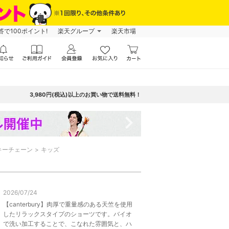
で100ポイント!
楽天グループ
楽天市場
3,980円(税込)以上のお買い物で送料無料！
navigate_next
キーチェーン
キッズ
2026/07/24
【canterbury】肉厚で重量感のある天竺を使用
したリラックスタイプのショーツです。バイオ
で洗い加工することで、こなれた雰囲気と、ハ