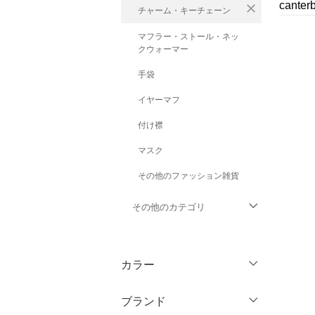
cant
close
チャーム・キーチェーン
マフラー・ストール・ネッ
クウォーマー
手袋
イヤーマフ
付け襟
マスク
その他のファッション雑貨
その他のカテゴリ
トップス
カラー
ジャケット・アウター
ブランド
パンツ