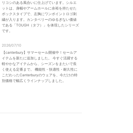
リコシのある風合いに仕上げています。シルエ
ットは、身幅やアームホールに余裕を持たせた
ボックスタイプで、左胸にワンポイントロゴ刺
繍が入ります。カンタベリーのゆるぎない価値
である「TOUGH（タフ）」を体現したシリーズ
です。
2026/07/10
【canterbury】サマーセール開催中！セールア
イテムを新たに追加しました。 今すぐ活躍する
軽やかなアイテムから、シーズンをまたいで長
く使える定番まで。 機能性・快適性・耐久性に
こだわったCanterburyのウェアを、今だけの特
別価格で幅広くラインナップしました。