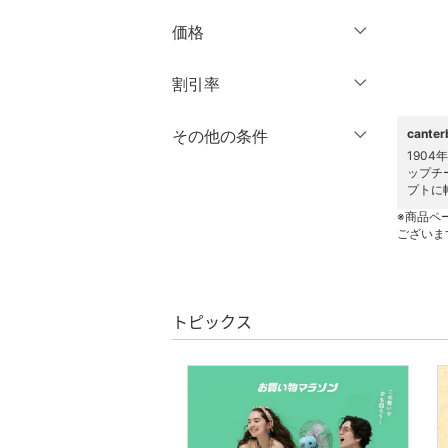
ブランド一覧からさがす >
価格
ワンピース・ドレス
円
～
円
割引率
スカート
オールインワン・オーバ
％OFF
～
％OFF
その他の条件
cant
絞り込み
クリア
絞り込み
ーオール
190
ップチ
クーポン対象のみ表示
プトに
絞り込み
バッグ
スーパーDEALのみ表示
※商品ペ
ございま
シューズ・靴
クリア
絞り込み
インナー・ルームウェア
トピックス
靴下・レッグウェア
アクセサリー・腕時計
財布・ポーチ・ケース