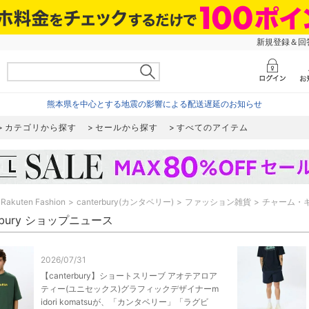
新規登録＆回答
熊本県を中心とする地震の影響による配送遅延のお知らせ
カテゴリから探す
セールから探す
すべてのアイテム
Rakuten Fashion
canterbury(カンタベリー)
ファッション雑貨
チャーム・
erbury ショップニュース
2026/07/31
【canterbury】ショートスリーブ アオテアロア
ティー(ユニセックス)グラフィックデザイナーm
idori komatsuが、「カンタベリー」「ラグビ