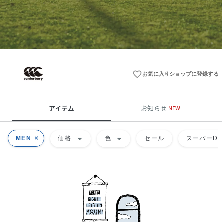
favorite_border
お気に入りショップに登録する
アイテム
お知らせ
NEW
arrow_drop_down
arrow_drop_down
MEN
価格
色
セール
スーパーDE