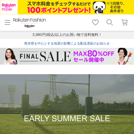
menu
home
search
favorite_border
shopping_cart
lock_outline
メニュー
トップ
検索
お気に入り
カート
ログイン
3,980円(税込)以上のお買い物で送料無料！
熊本県を中心とする地震の影響による配送遅延のお知らせ