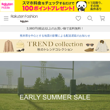
menu
home
search
favorite_border
shopping_cart
lock_outline
メニュー
トップ
検索
お気に入り
カート
ログイン
3,980円(税込)以上のお買い物で送料無料！
熊本県を中心とする地震の影響による配送遅延のお知らせ