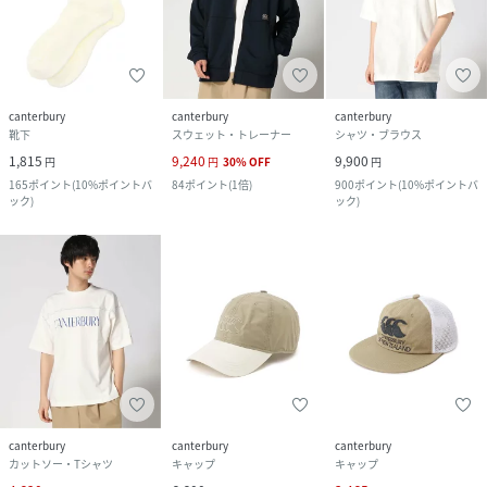
canterbury
canterbury
canterbury
靴下
スウェット・トレーナー
シャツ・ブラウス
1,815
9,240
9,900
円
円
30
%
OFF
円
165
ポイント
(
10%ポイントバ
84
ポイント
(
1倍
)
900
ポイント
(
10%ポイントバ
ック
)
ック
)
canterbury
canterbury
canterbury
カットソー・Tシャツ
キャップ
キャップ