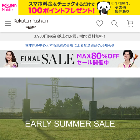
menu
home
search
favorite_border
shopping_cart
lock_outline
メニュー
トップ
検索
お気に入り
カート
ログイン
3,980円(税込)以上のお買い物で送料無料！
熊本県を中心とする地震の影響による配送遅延のお知らせ