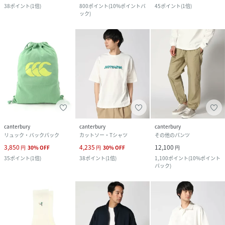
38
ポイント
(
1倍
)
800
ポイント
(
10%ポイントバ
45
ポイント
(
1倍
)
ック
)
canterbury
canterbury
canterbury
リュック・バックパック
カットソー・Tシャツ
その他のパンツ
3,850
4,235
12,100
円
30
%
OFF
円
30
%
OFF
円
35
ポイント
(
1倍
)
38
ポイント
(
1倍
)
1,100
ポイント
(
10%ポイント
バック
)