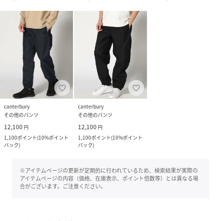
canterbury
canterbury
その他のパンツ
その他のパンツ
12,100
12,100
円
円
1,100
ポイント
(
10%ポイント
1,100
ポイント
(
10%ポイント
バック
)
バック
)
※アイテムページの更新が定期的に行われているため、検索結果が実際の
アイテムページの内容（価格、在庫表示、ポイント倍数等）とは異なる場
合がございます。ご注意ください。