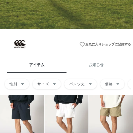
favorite_border
お気に入りショップに登録する
アイテム
お知らせ
arrow_drop_down
arrow_drop_down
arrow_drop_down
arrow_drop_down
性別
サイズ
パンツ丈
価格