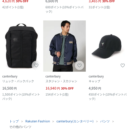
4,620
6,600
3,465
円
30
%
OFF
円
円
30
%
OFF
42
ポイント
(
1倍
)
600
ポイント
(
10%ポイントバ
31
ポイント
(
1倍
)
ック
)
canterbury
canterbury
canterbury
リュック・バックパック
スタジャン・スカジャン
キャップ
16,500
16,940
4,950
円
円
30
%
OFF
円
1,500
ポイント
(
10%ポイント
154
ポイント
(
1倍
)
450
ポイント
(
10%ポイントバ
バック
)
ック
)
トップ
Rakuten Fashion
canterbury(カンタベリー)
パンツ
その他のパンツ