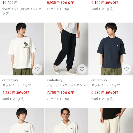
10,450
6,930
6,160
円
円
30
%
OFF
円
30
%
OFF
950
ポイント
(
10%ポイントバ
63
ポイント
(
1倍
)
56
ポイント
(
1倍
)
ック
)
canterbury
canterbury
canterbury
カットソー・Tシャツ
ジャージ・スウェットパンツ
カットソー・Tシャツ
4,235
7,700
6,930
円
30
%
OFF
円
30
%
OFF
円
30
%
OFF
38
ポイント
(
1倍
)
70
ポイント
(
1倍
)
63
ポイント
(
1倍
)