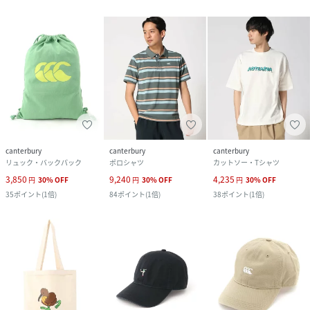
canterbury
canterbury
canterbury
リュック・バックパック
ポロシャツ
カットソー・Tシャツ
3,850
9,240
4,235
円
30
%
OFF
円
30
%
OFF
円
30
%
OFF
35
ポイント
(
1倍
)
84
ポイント
(
1倍
)
38
ポイント
(
1倍
)