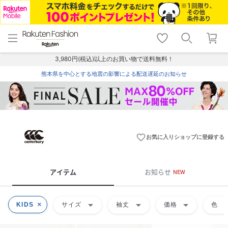
menu
home
search
favorite_border
shopping_cart
lock_outline
メニュー
トップ
検索
お気に入り
カート
ログイン
3,980円(税込)以上のお買い物で送料無料！
熊本県を中心とする地震の影響による配送遅延のお知らせ
favorite_border
お気に入りショップに登録する
アイテム
お知らせ
NEW
arrow_drop_down
arrow_drop_down
arrow_drop_down
arrow_dr
KIDS
サイズ
袖丈
価格
色