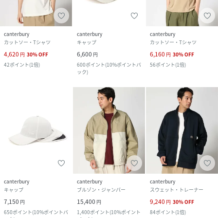
canterbury
canterbury
canterbury
カットソー・Tシャツ
キャップ
カットソー・Tシャツ
4,620
6,600
6,160
円
30
%
OFF
円
円
30
%
OFF
42
ポイント
(
1倍
)
600
ポイント
(
10%ポイントバ
56
ポイント
(
1倍
)
ック
)
canterbury
canterbury
canterbury
キャップ
ブルゾン・ジャンパー
スウェット・トレーナー
7,150
15,400
9,240
円
円
円
30
%
OFF
650
ポイント
(
10%ポイントバ
1,400
ポイント
(
10%ポイント
84
ポイント
(
1倍
)