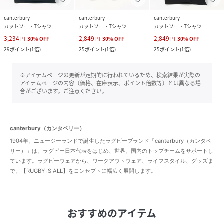
canterbury
canterbury
canterbury
カットソー・Tシャツ
カットソー・Tシャツ
カットソー・Tシャツ
3,234
2,849
2,849
円
30
%
OFF
円
30
%
OFF
円
30
%
OFF
29
ポイント
(
1倍
)
25
ポイント
(
1倍
)
25
ポイント
(
1倍
)
※アイテムページの更新が定期的に行われているため、検索結果が実際の
アイテムページの内容（価格、在庫表示、ポイント倍数等）とは異なる場
合がございます。ご注意ください。
canterbury（カンタベリー）
1904年、ニュージーランドで誕生したラグビーブランド「canterbury（カンタベ
リー）」は、ラグビー日本代表をはじめ、世界、国内のトップチームをサポートし
ています。ラグビーウェアから、ワークアウトウェア、ライフスタイル、グッズま
で、【RUGBY IS ALL】をコンセプトに幅広く展開します。
おすすめのアイテム