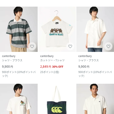
canterbury
canterbury
canterbury
シャツ・ブラウス
カットソー・Tシャツ
シャツ・ブラウス
9,900
2,849
9,900
円
円
30
%
OFF
円
900
ポイント
(
10%ポイントバ
25
ポイント
(
1倍
)
900
ポイント
(
10%ポイントバ
ック
)
ック
)