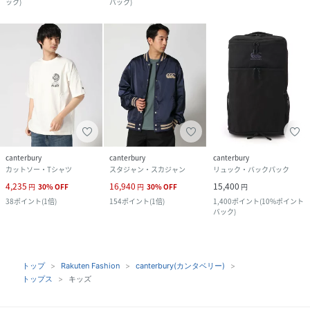
ック
)
バック
)
canterbury
canterbury
canterbury
カットソー・Tシャツ
スタジャン・スカジャン
リュック・バックパック
4,235
16,940
15,400
円
30
%
OFF
円
30
%
OFF
円
38
ポイント
(
1倍
)
154
ポイント
(
1倍
)
1,400
ポイント
(
10%ポイント
バック
)
トップ
Rakuten Fashion
canterbury(カンタベリー)
トップス
キッズ