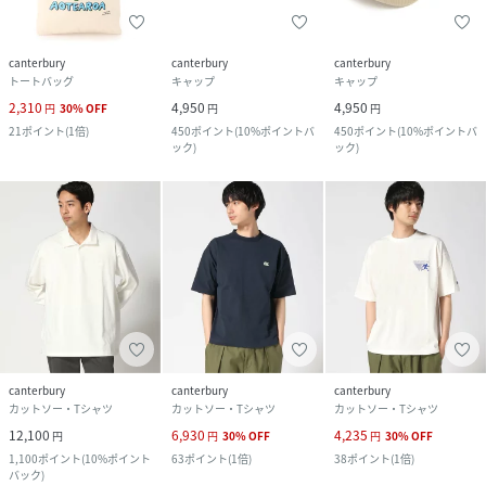
canterbury
canterbury
canterbury
トートバッグ
キャップ
キャップ
2,310
4,950
4,950
円
30
%
OFF
円
円
21
ポイント
(
1倍
)
450
ポイント
(
10%ポイントバ
450
ポイント
(
10%ポイントバ
ック
)
ック
)
canterbury
canterbury
canterbury
カットソー・Tシャツ
カットソー・Tシャツ
カットソー・Tシャツ
12,100
6,930
4,235
円
円
30
%
OFF
円
30
%
OFF
1,100
ポイント
(
10%ポイント
63
ポイント
(
1倍
)
38
ポイント
(
1倍
)
バック
)