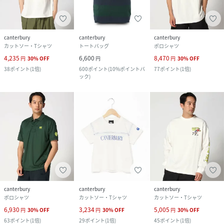
canterbury
canterbury
canterbury
カットソー・Tシャツ
トートバッグ
ポロシャツ
4,235
6,600
8,470
円
30
%
OFF
円
円
30
%
OFF
38
ポイント
(
1倍
)
600
ポイント
(
10%ポイントバ
77
ポイント
(
1倍
)
ック
)
canterbury
canterbury
canterbury
ポロシャツ
カットソー・Tシャツ
カットソー・Tシャツ
6,930
3,234
5,005
円
30
%
OFF
円
30
%
OFF
円
30
%
OFF
63
ポイント
(
1倍
)
29
ポイント
(
1倍
)
45
ポイント
(
1倍
)