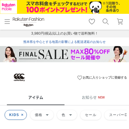
menu
home
search
favorite_border
shopping_cart
lock_outline
メニュー
トップ
検索
お気に入り
カート
ログイン
3,980円(税込)以上のお買い物で送料無料！
熊本県を中心とする地震の影響による配送遅延のお知らせ
favorite_border
お気に入りショップに登録する
アイテム
お知らせ
NEW
arrow_drop_down
arrow_drop_down
KIDS
価格
色
セール
スーパーDE