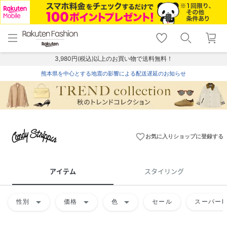
menu
home
search
favorite_border
shopping_cart
lock_outline
メニュー
トップ
検索
お気に入り
カート
ログイン
3,980円(税込)以上のお買い物で送料無料！
熊本県を中心とする地震の影響による配送遅延のお知らせ
favorite_border
お気に入りショップに登録する
アイテム
スタイリング
arrow_drop_down
arrow_drop_down
arrow_drop_down
性別
価格
色
セール
スーパーD