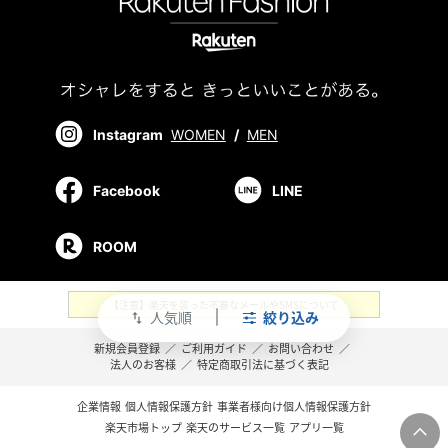
Instagram
WOMEN
/
MEN
Facebook
LINE
ROOM
【注意】楽天を装った不審なメールやSMSについて
人気順
絞り込み
swap_vert
新規会員登録
／
ご利用ガイド
／
お問い合わせ
／
法人のお客様
／
特定商取引法に基づく表記
企業情報
個人情報保護方針
事業者様向け個人情報保護方針
楽天市場トップ
楽天のサービス一覧
アプリ一覧