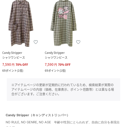
Candy Stripper
Candy Stripper
シャツワンピース
シャツワンピース
7,590
7,590
円
70
%
OFF
円
70
%
OFF
69
ポイント
(
1倍
)
69
ポイント
(
1倍
)
※アイテムページの更新が定期的に行われているため、検索結果が実際の
アイテムページの内容（価格、在庫表示、ポイント倍数等）とは異なる場
合がございます。ご注意ください。
Candy Stripper（キャンディストリッパー）
NO RULE, NO GENRE, NO AGE 年齢や性別にとらわれず、自由に自分を表現出