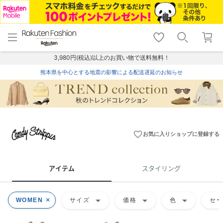
menu
home
search
favorite_border
shopping_cart
lock_outline
メニュー
トップ
検索
お気に入り
カート
ログイン
3,980円(税込)以上のお買い物で送料無料！
熊本県を中心とする地震の影響による配送遅延のお知らせ
favorite_border
お気に入りショップに登録する
アイテム
スタイリング
arrow_drop_down
arrow_drop_down
arrow_drop_down
WOMEN
サイズ
価格
色
セ