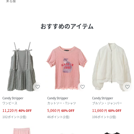
来る服
おすすめのアイテム
Candy Stripper
Candy Stripper
Candy Stripper
ワンピース
カットソー・Tシャツ
ブルゾン・ジャンパー
11,220
5,060
11,660
円
40
%
OFF
円
60
%
OFF
円
60
%
OFF
102
ポイント
(
1倍
)
46
ポイント
(
1倍
)
106
ポイント
(
1倍
)