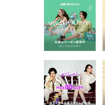
靴下・レッグウェア
ファッション雑貨
アクセサリー・腕時計
財布・ポーチ・ケース
帽子
ヘアアクセサリー
マタニティウェア・ベビ
ー用品
スーツ・フォーマル
水着・スイムグッズ
着物・浴衣・和装小物