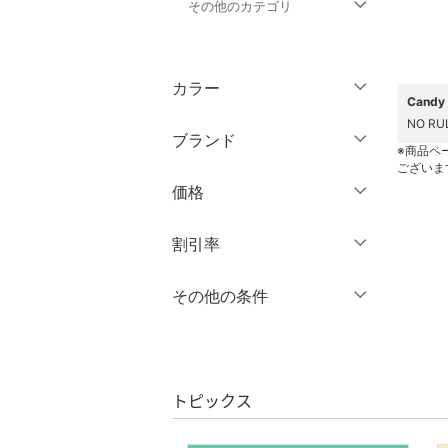
その他のカテゴリ
トップス
カラー
ジャケット・アウター
Cand
NO R
ブランド
ワンピース・ドレス
※商品ペ
ございま
ブランド一覧からさがす >
価格
スカート
円
～
円
割引率
オールインワン・オーバ
ーオール
％OFF
～
％OFF
その他の条件
絞り込み
クリア
絞り込み
バッグ
クーポン対象のみ表示
絞り込み
シューズ・靴
スーパーDEALのみ表示
トピックス
インナー・ルームウェア
クリア
絞り込み