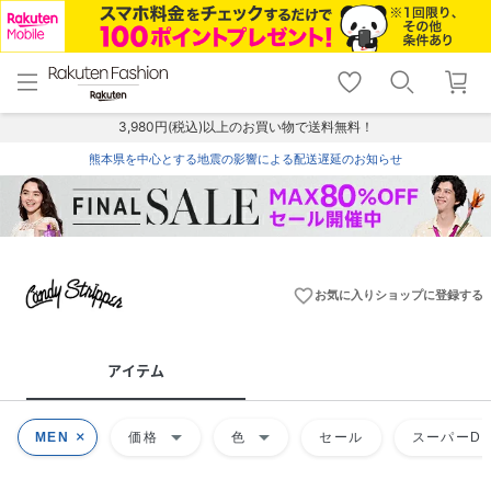
menu
home
search
favorite_border
shopping_cart
lock_outline
メニュー
トップ
検索
お気に入り
カート
ログイン
3,980円(税込)以上のお買い物で送料無料！
熊本県を中心とする地震の影響による配送遅延のお知らせ
favorite_border
お気に入りショップに登録する
アイテム
arrow_drop_down
arrow_drop_down
MEN
価格
色
セール
スーパーDE