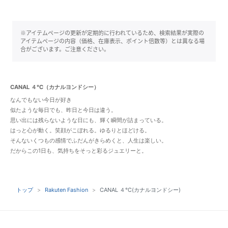
※アイテムページの更新が定期的に行われているため、検索結果が実際の
アイテムページの内容（価格、在庫表示、ポイント倍数等）とは異なる場
合がございます。ご注意ください。
CANAL ４℃（カナルヨンドシー）
なんでもない今日が好き
似たような毎日でも、昨日と今日は違う。
思い出には残らないような日にも、輝く瞬間が詰まっている。
はっと心が動く。笑顔がこぼれる。ゆるりとほどける。
そんないくつもの感情でふだんがきらめくと、人生は楽しい。
だからこの1日も、気持ちをそっと彩るジュエリーと。
トップ
Rakuten Fashion
CANAL ４℃(カナルヨンドシー)