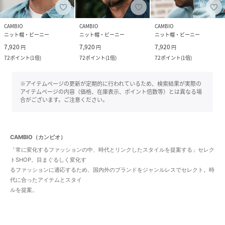
CAMBIO
CAMBIO
CAMBIO
ニット帽・ビーニー
ニット帽・ビーニー
ニット帽・ビーニー
7,920
7,920
7,920
円
円
円
72
ポイント
(
1倍
)
72
ポイント
(
1倍
)
72
ポイント
(
1倍
)
※アイテムページの更新が定期的に行われているため、検索結果が実際の
アイテムページの内容（価格、在庫表示、ポイント倍数等）とは異なる場
合がございます。ご注意ください。
CAMBIO（カンビオ）
「常に変化するファッションの中、時代とリンクしたスタイルを提案する」セレク
トSHOP。目まぐるしく変化す
るファッションに適応するため、国内外のブランドをジャンルレスでセレクト。時
代に合ったアイテムとスタイ
ルを提案。