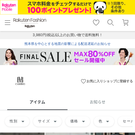
menu
home
search
favorite_border
shopping_cart
lock_outline
メニュー
トップ
検索
お気に入り
カート
ログイン
3,980円(税込)以上のお買い物で送料無料！
熊本県を中心とする地震の影響による配送遅延のお知らせ
favorite_border
お気に入りショップに登録する
アイテム
お知らせ
arrow_drop_down
arrow_drop_down
arrow_drop_down
arrow_drop_down
性別
サイズ
価格
色
セール