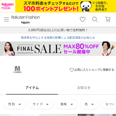
menu
home
search
favorite_border
shopping_cart
lock_outline
メニュー
トップ
検索
お気に入り
カート
ログイン
3,980円(税込)以上のお買い物で送料無料！
熊本県を中心とする地震の影響による配送遅延のお知らせ
favorite_border
お気に入りショップに登録する
アイテム
お知らせ
arrow_drop_down
arrow_drop_down
arrow_drop_down
arrow_drop_down
性別
サイズ
価格
色
セール