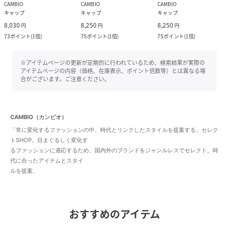
CAMBIO
CAMBIO
CAMBIO
キャップ
キャップ
キャップ
8,030
8,250
8,250
円
円
円
73
ポイント
(
1倍
)
75
ポイント
(
1倍
)
75
ポイント
(
1倍
)
※アイテムページの更新が定期的に行われているため、検索結果が実際の
アイテムページの内容（価格、在庫表示、ポイント倍数等）とは異なる場
合がございます。ご注意ください。
CAMBIO（カンビオ）
「常に変化するファッションの中、時代とリンクしたスタイルを提案する」セレク
トSHOP。目まぐるしく変化す
るファッションに適応するため、国内外のブランドをジャンルレスでセレクト。時
代に合ったアイテムとスタイ
ルを提案。
おすすめのアイテム