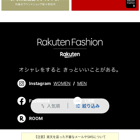
Instagram
WOMEN
/
MEN
Facebook
LINE
人気順
絞り込み
swap_vert
ROOM
【注意】楽天を装った不審なメールやSMSについて