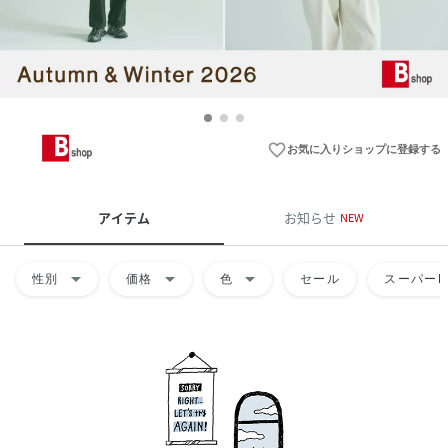
favorite_border
お気に入りショップに登録する
アイテム
お知らせ
NEW
arrow_drop_down
arrow_drop_down
arrow_drop_down
性別
価格
色
セール
スーパーD