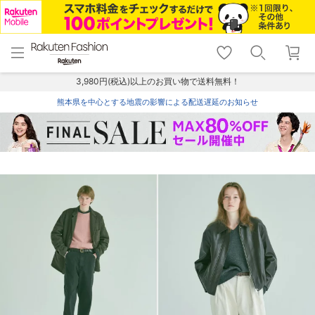
menu
home
search
favorite_border
shopping_cart
lock_outline
メニュー
トップ
検索
お気に入り
カート
ログイン
3,980円(税込)以上のお買い物で送料無料！
熊本県を中心とする地震の影響による配送遅延のお知らせ