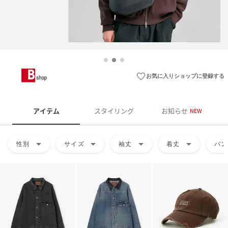
favorite_border
お気に入りショップに登録する
アイテム
スタイリング
お知らせ
NEW
arrow_drop_down
arrow_drop_down
arrow_drop_down
arrow_drop_down
性別
サイズ
袖丈
着丈
パン