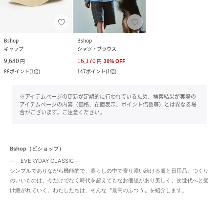
Bshop
Bshop
キャップ
シャツ・ブラウス
9,680
16,170
円
円
30
%
OFF
88
ポイント
(
1倍
)
147
ポイント
(
1倍
)
※アイテムページの更新が定期的に行われているため、検索結果が実際の
アイテムページの内容（価格、在庫表示、ポイント倍数等）とは異なる場
合がございます。ご注意ください。
Bshop（ビショップ）
― EVERYDAY CLASSIC ―
シンプルでありながら機能的で、暮らしの中で寄り添い続ける服と日用品。つくり
のいいものは、今だけでなく時代を超えてもなお価値があり美しく、次世代へと受
け継がれていく。わたしたちは、そんな〝最高のふつう〟を紹介します。