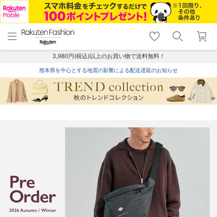
menu
home
search
favorite_border
shopping_cart
lock_outline
メニュー
トップ
検索
お気に入り
カート
ログイン
3,980円(税込)以上のお買い物で送料無料！
熊本県を中心とする地震の影響による配送遅延のお知らせ