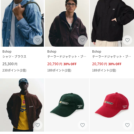
Bshop
Bshop
Bshop
シャツ・ブラウス
テーラードジャケット・ブレザー
テーラードジャケット・ブレザー
25,300
20,790
20,790
円
円
30
%
OFF
円
30
%
OFF
230
ポイント
(
1倍
)
189
ポイント
(
1倍
)
189
ポイント
(
1倍
)