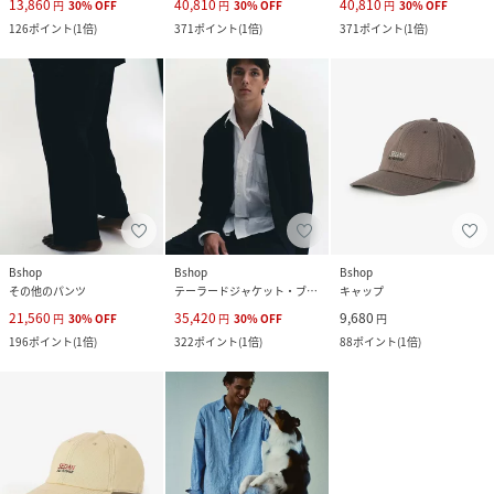
13,860
40,810
40,810
円
30
%
OFF
円
30
%
OFF
円
30
%
OFF
126
ポイント
(
1倍
)
371
ポイント
(
1倍
)
371
ポイント
(
1倍
)
Bshop
Bshop
Bshop
その他のパンツ
テーラードジャケット・ブレザー
キャップ
21,560
35,420
9,680
円
30
%
OFF
円
30
%
OFF
円
196
ポイント
(
1倍
)
322
ポイント
(
1倍
)
88
ポイント
(
1倍
)