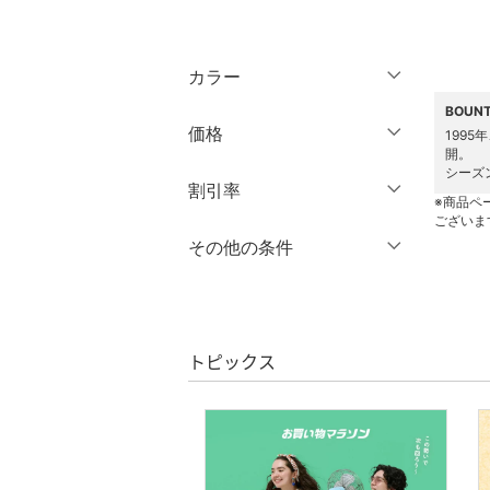
トップス
カラー
ジャケット・アウター
BOUN
価格
199
パンツ
開。
シーズ
円
～
円
割引率
ワンピース・ドレス
※商品ペ
ございま
％OFF
～
％OFF
その他の条件
スカート
絞り込み
クーポン対象のみ表示
オールインワン・オーバ
絞り込み
クリア
絞り込み
ーオール
スーパーDEALのみ表示
トピックス
バッグ
クリア
絞り込み
シューズ・靴
インナー・ルームウェア