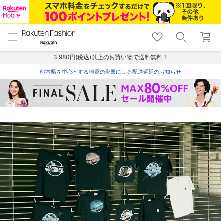
menu
home
search
favorite_border
shopping_cart
lock_outline
メニュー
トップ
検索
お気に入り
カート
ログイン
3,980円(税込)以上のお買い物で送料無料！
熊本県を中心とする地震の影響による配送遅延のお知らせ