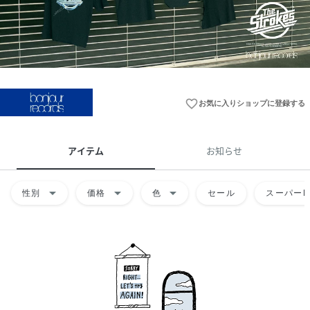
favorite_border
お気に入りショップに登録する
アイテム
お知らせ
arrow_drop_down
arrow_drop_down
arrow_drop_down
性別
価格
色
セール
スーパーD