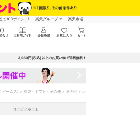
で100ポイント!
楽天グループ
楽天市場
3,980円(税込)以上のお買い物で送料無料！
navigate_next
バイ ビームス)
福袋・ギフト・その他
その他
レ
コーディネート