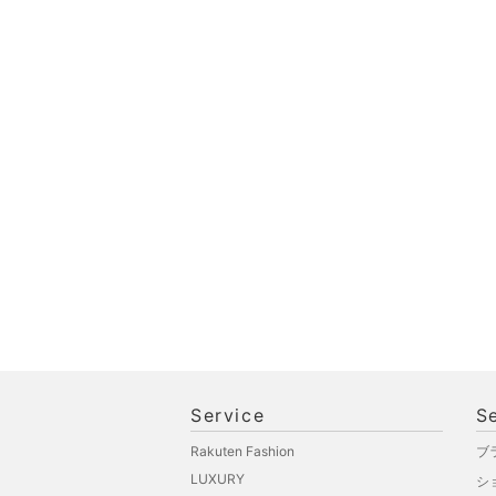
インテリア・生活雑貨
スマホグッズ・オーディ
オ機器
スポーツ・アウトドア用
品
文房具
ペット用品
Service
S
Rakuten Fashion
ブ
LUXURY
シ