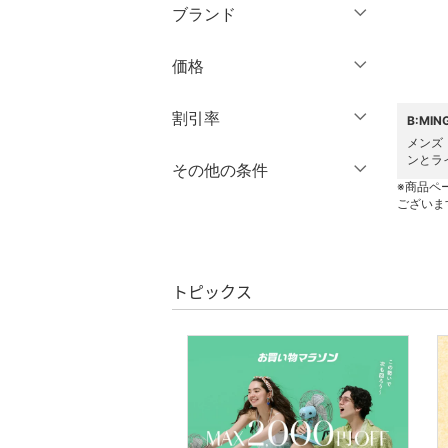
ブランド
パンツ
ブランド一覧からさがす >
価格
ワンピース・ドレス
円
～
円
割引率
スカート
B:MI
メンズ
ンとラ
オールインワン・オーバ
％OFF
～
％OFF
その他の条件
絞り込み
クリア
絞り込み
ーオール
※商品ペ
ございま
クーポン対象のみ表示
絞り込み
バッグ
スーパーDEALのみ表示
シューズ・靴
トピックス
クリア
絞り込み
インナー・ルームウェア
靴下・レッグウェア
ファッション雑貨