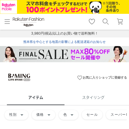
menu
home
search
favorite_border
shopping_cart
lock_outline
メニュー
トップ
検索
お気に入り
カート
ログイン
3,980円(税込)以上のお買い物で送料無料！
熊本県を中心とする地震の影響による配送遅延のお知らせ
favorite_border
お気に入りショップに登録する
アイテム
スタイリング
arrow_drop_down
arrow_drop_down
arrow_drop_down
性別
価格
色
セール
スーパーD