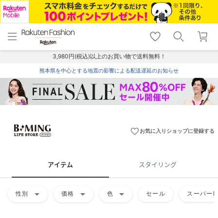
menu
home
search
favorite_border
shopping_cart
lock_outline
メニュー
トップ
検索
お気に入り
カート
ログイン
3,980円(税込)以上のお買い物で送料無料！
熊本県を中心とする地震の影響による配送遅延のお知らせ
favorite_border
お気に入りショップに登録する
アイテム
スタイリング
arrow_drop_down
arrow_drop_down
arrow_drop_down
性別
価格
色
セール
スーパーD