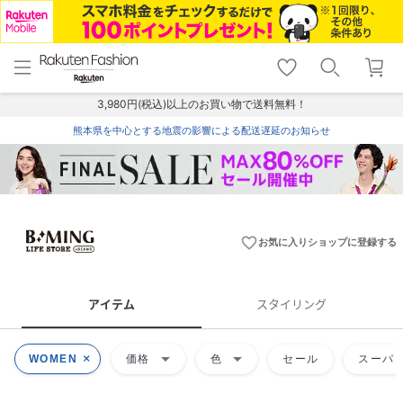
menu
home
search
favorite_border
shopping_cart
lock_outline
メニュー
トップ
検索
お気に入り
カート
ログイン
3,980円(税込)以上のお買い物で送料無料！
熊本県を中心とする地震の影響による配送遅延のお知らせ
favorite_border
お気に入りショップに登録する
アイテム
スタイリング
arrow_drop_down
arrow_drop_down
WOMEN
価格
色
セール
スーパー