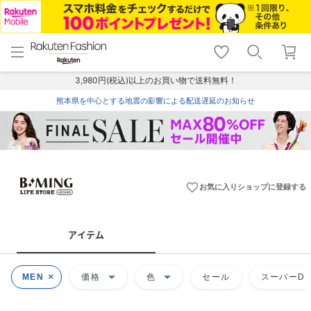
menu
home
search
favorite_border
shopping_cart
lock_outline
メニュー
トップ
検索
お気に入り
カート
ログイン
3,980円(税込)以上のお買い物で送料無料！
熊本県を中心とする地震の影響による配送遅延のお知らせ
favorite_border
お気に入りショップに登録する
アイテム
arrow_drop_down
arrow_drop_down
MEN
価格
色
セール
スーパーDE