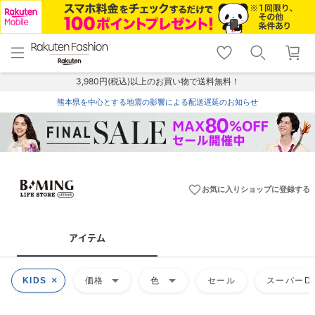
menu
home
search
favorite_border
shopping_cart
lock_outline
メニュー
トップ
検索
お気に入り
カート
ログイン
3,980円(税込)以上のお買い物で送料無料！
熊本県を中心とする地震の影響による配送遅延のお知らせ
favorite_border
お気に入りショップに登録する
アイテム
arrow_drop_down
arrow_drop_down
KIDS
価格
色
セール
スーパーDE