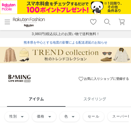
menu
home
search
favorite_border
shopping_cart
lock_outline
メニュー
トップ
検索
お気に入り
カート
ログイン
3,980円(税込)以上のお買い物で送料無料！
熊本県を中心とする地震の影響による配送遅延のお知らせ
favorite_border
お気に入りショップに登録する
アイテム
スタイリング
arrow_drop_down
arrow_drop_down
arrow_drop_down
性別
価格
色
セール
スーパーD